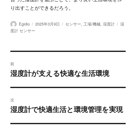
り出すことができるだろう。
投
投
カ
タ
Egidio
2025年3月9日
センサー
,
工場/機械
,
湿度計
湿
稿
稿
テ
グ
度計 センサー
者
日:
ゴ
リ
ー
投
前
稿
湿度計が支える快適な生活環境
前
の
ナ
投
ビ
稿:
次
ゲ
湿度計で快適生活と環境管理を実現
次
の
ー
投
シ
稿: