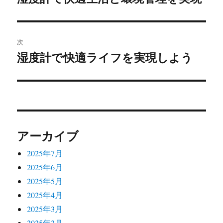
の
ナ
投
ビ
稿:
次
ゲ
湿度計で快適ライフを実現しよう
次
の
ー
投
シ
稿:
ョ
アーカイブ
ン
2025年7月
2025年6月
2025年5月
2025年4月
2025年3月
2025年2月