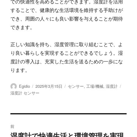
での快適性を高めることができます。湿度計を活用
することで、健康的な生活環境を維持する手助けが
でき、周囲の人々にも良い影響を与えることが期待
できます。
正しい知識を持ち、湿度管理に取り組むことで、よ
り良い暮らしを実現することができるでしょう。湿
度計の導入は、充実した生活を送るための一歩にな
ります。
投
投
カ
タ
Egidio
2025年3月15日
センサー
,
工場/機械
,
湿度計
稿
稿
テ
グ
湿度計 センサー
者
日:
ゴ
リ
ー
投
前
稿
湿度計で快適生活と環境管理を実現
前