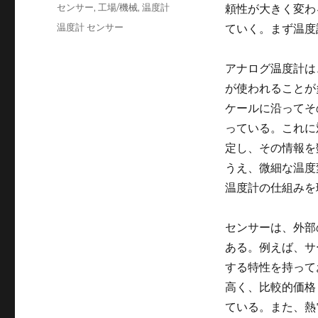
稿
カ
センサー
,
工場/機械
,
温度計
頼性が大きく変わ
日:
テ
タ
温度計 センサー
ていく。まず温度
ゴ
グ
リ
ー
アナログ温度計は
が使われることが
ケールに沿ってそ
っている。これに
定し、その情報を
うえ、微細な温度
温度計の仕組みを
センサーは、外部
ある。例えば、サ
する特性を持って
高く、比較的価格
ている。また、熱