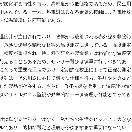
が変化する特性を持ち、高精度かつ低価格であるため、民生用
用されている。一方、熱電対は異なる金属の接触による電圧変
・低温環境に対応可能である。
温度計が注目されており、物体から放射される赤外線を非接触
、危険な環境や精密な材料の温度測定に適している。温度測定
、精度が重視され、特に科学研究や製造業ではわずかな温度変
与えることもあるため、センサー選びは慎重に行うべきであ
にとって重要な工程であり、定期的な校正によって正確な測定
度計は、その用途に応じて様々な仕様を持ち、料理や医療など
した製品が存在する。さらに、IoT技術を活用した温度計の進
タのリアルタイム監視や効率的なデータ管理が可能となってき
計は単なる計測器ではなく、私たちの生活やビジネスに大きな
ルであり、適切な選定と理解が今後ますます重要になってい