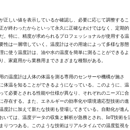
が正しい値を表示しているか確認し、必要に応じて調整するこ
正が終わったからといって永久に正確なわけではなく、定期的
だ。特に、精度が求められるプロフェッショナルが使用する温
要性は一層増していく。温度計はその用途によって多様な形態
理に使う温度計は、油や水の温度を簡単に測ることができるよ
り、家庭用から業務用までさまざまな種類がある。
用の温度計は人体の体温を測る専用のセンサーや機構が施さ
に体温を知ることができるようになっている。このように、温
って必要とされる性能や仕様が異なり、それぞれのニーズに合
に存在する。また、エネルギーの効率化や環境適応型技術の進
温度計に加えて新たな技術も登場してきている。自動化が進ん
おいては、温度データの収集と解析が急務とされ、IoT技術を
まりつつある。このような技術はリアルタイムでの温度監視を