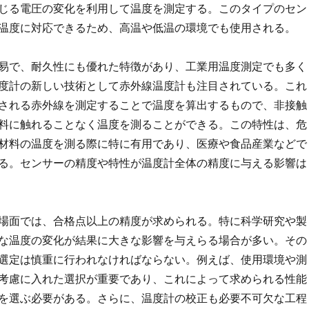
じる電圧の変化を利用して温度を測定する。このタイプのセン
温度に対応できるため、高温や低温の環境でも使用される。
易で、耐久性にも優れた特徴があり、工業用温度測定でも多く
度計の新しい技術として赤外線温度計も注目されている。これ
される赤外線を測定することで温度を算出するもので、非接触
料に触れることなく温度を測ることができる。この特性は、危
材料の温度を測る際に特に有用であり、医療や食品産業などで
る。センサーの精度や特性が温度計全体の精度に与える影響は
場面では、合格点以上の精度が求められる。特に科学研究や製
な温度の変化が結果に大きな影響を与えらる場合が多い。その
選定は慎重に行われなければならない。例えば、使用環境や測
考慮に入れた選択が重要であり、これによって求められる性能
を選ぶ必要がある。さらに、温度計の校正も必要不可欠な工程