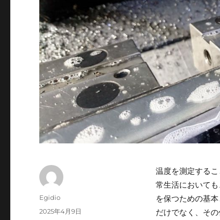
温度を測定するこ
常生活においても
投
Egidio
を保つための基本
稿
投
2025年4月9日
だけでなく、その
者