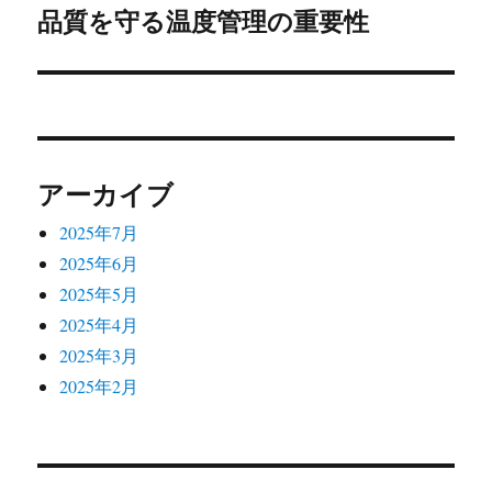
ゲ
品質を守る温度管理の重要性
次
の
ー
投
シ
稿:
ョ
アーカイブ
ン
2025年7月
2025年6月
2025年5月
2025年4月
2025年3月
2025年2月