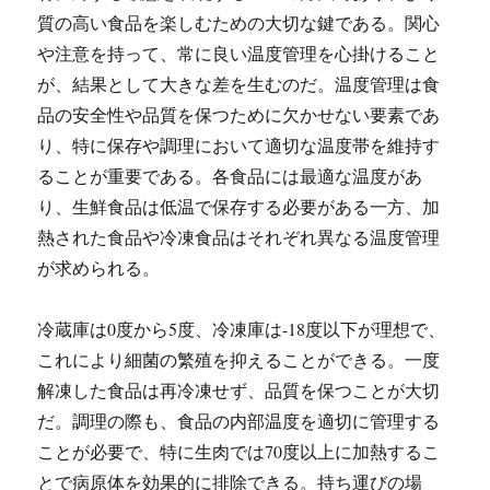
質の高い食品を楽しむための大切な鍵である。関心
や注意を持って、常に良い温度管理を心掛けること
が、結果として大きな差を生むのだ。温度管理は食
品の安全性や品質を保つために欠かせない要素であ
り、特に保存や調理において適切な温度帯を維持す
ることが重要である。各食品には最適な温度があ
り、生鮮食品は低温で保存する必要がある一方、加
熱された食品や冷凍食品はそれぞれ異なる温度管理
が求められる。
冷蔵庫は0度から5度、冷凍庫は-18度以下が理想で、
これにより細菌の繁殖を抑えることができる。一度
解凍した食品は再冷凍せず、品質を保つことが大切
だ。調理の際も、食品の内部温度を適切に管理する
ことが必要で、特に生肉では70度以上に加熱するこ
とで病原体を効果的に排除できる。持ち運びの場