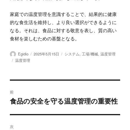
家庭での温度管理を意識することで、結果的に健康
的な食生活を維持し、より良い選択ができるように
なる。それは、食品に対する敬意を表し、質の高い
食材を楽しむための基盤となる。
投
投
カ
Egidio
2025年5月15日
システム
,
工場/機械
,
温度管理
稿
稿
テ
タ
温度管理
者
日:
ゴ
グ
リ
ー
投
前
稿
食品の安全を守る温度管理の重要性
前
の
ナ
投
ビ
稿:
次