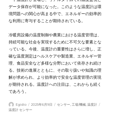
データ保存が可能になった。このような温度計は環
境問題への関心が高まる中で、エネルギーの効率的
な利用に寄与することが期待されている。
冷暖房設備の温度制御や農業における温度管理は、
持続可能な社会を実現するために不可欠な要素とな
っている。今後、温度計の重要性はさらに増し、正
確な温度測定はヘルスケアや製造業、エネルギー管
理、食品安全など多様な分野において依存され続け
る。技術の進展とともに、その取り扱いや知識の理
解が求められ、より効率的で安全な温度管理の実現
が期待される。温度計への注目は、これからも続く
であろう。
投
投
カ
タ
Egidio
2025年6月9日
センサー
,
工場/機械
,
温度計
稿
稿
テ
グ
温度計 センサー