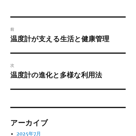
者
日:
ゴ
リ
ー
投
前
稿
温度計が支える生活と健康管理
前
の
ナ
投
ビ
稿:
次
ゲ
温度計の進化と多様な利用法
次
の
ー
投
シ
稿:
ョ
アーカイブ
ン
2025年7月