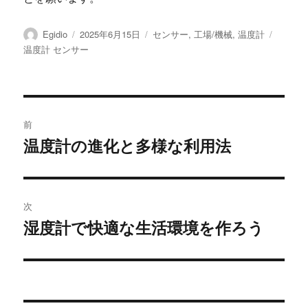
投
投
カ
タ
Egidio
2025年6月15日
センサー
,
工場/機械
,
温度計
稿
稿
テ
グ
温度計 センサー
者
日:
ゴ
リ
ー
投
前
稿
温度計の進化と多様な利用法
前
の
ナ
投
ビ
稿:
次
ゲ
湿度計で快適な生活環境を作ろう
次
の
ー
投
シ
稿: