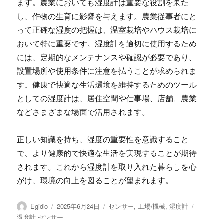
ます。農業においても湿度計は重要な役割を果た
し、作物の生育に影響を与えます。農業従事者にと
って正確な湿度の把握は、温室栽培やハウス栽培に
おいて特に重要です。湿度計を適切に使用するため
には、定期的なメンテナンスや確認が必要であり、
設置場所や使用条件に注意を払うことが求められま
す。健康で快適な生活環境を維持するためのツール
としての湿度計は、居住空間や仕事場、店舗、農業
などさまざまな場面で活用されます。
正しい知識を持ち、湿度の重要性を意識すること
で、より健康的で快適な生活を実現することが期待
されます。これから湿度計を取り入れた暮らしを心
がけ、環境の向上を図ることが望まれます。
投
投
カ
タ
Egidio
2025年6月24日
センサー
,
工場/機械
,
湿度計
稿
稿
テ
グ
湿度計 センサー