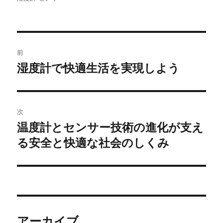
者
日:
ゴ
リ
ー
投
前
稿
湿度計で快適生活を実現しよう
前
の
ナ
投
ビ
稿:
次
ゲ
温度計とセンサー技術の進化が支え
次
る安全と快適な社会のしくみ
の
ー
投
シ
稿:
ョ
ン
アーカイブ