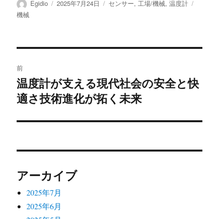
投
投
カ
タ
Egidio
2025年7月24日
センサー
,
工場/機械
,
温度計
稿
稿
テ
グ
機械
者
日:
ゴ
リ
ー
投
前
稿
温度計が支える現代社会の安全と快
前
適さ技術進化が拓く未来
の
ナ
投
ビ
稿:
ゲ
ー
アーカイブ
シ
2025年7月
ョ
2025年6月