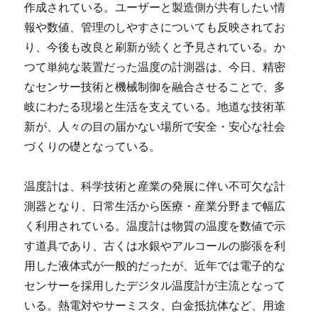
作成されている。ユーザーと製造側が共有したい情
報や数値、管理のしやすさについても反映されてお
り、今後も改良と刷新が続くと予見されている。か
つて単純な装置だった温度の計測器は、今日、精密
なセンサー技術と機械制御を融合させることで、多
岐にわたる現場と生活を支えている。地道な技術革
新が、人々の目の届かない場所で安全・安心な社会
づくりの礎となっている。
温度計は、科学技術と産業の発展に伴い不可欠な計
測器となり、日常生活から医療・産業分野まで幅広
く利用されている。温度計は物質の温度を数値で示
す道具であり、古くは水銀やアルコールの膨張を利
用した液体式が一般的だったが、近年では電子的な
センサーを採用したデジタル温度計が主流となって
いる。熱電対やサーミスタ、白金抵抗体など、用途