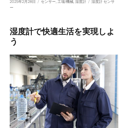
投
カ
タ
2025年2月28日
センサー
,
工場/機械
,
湿度計
湿度計 センサ
稿
テ
グ
ー
日:
ゴ
リ
ー
湿度計で快適生活を実現しよ
う