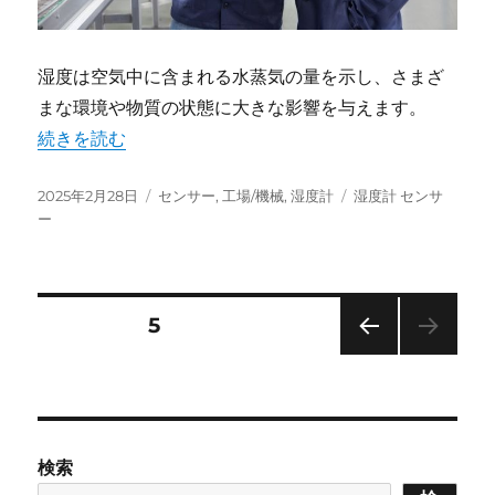
湿度は空気中に含まれる水蒸気の量を示し、さまざ
まな環境や物質の状態に大きな影響を与えます。
“湿度計で快適生活を実現しよう” の
続きを読む
投
カ
タ
2025年2月28日
センサー
,
工場/機械
,
湿度計
湿度計 センサ
稿
テ
グ
ー
日:
ゴ
リ
ー
投
固定ページ
5
前の
稿
ペー
ジ
の
検索
ペ