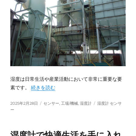
湿度は日常生活や産業活動において非常に重要な要
“湿度計で快適環境を実現しよう” の
素です。
続きを読む
投
カ
タ
2025年2月28日
センサー
,
工場/機械
,
湿度計
湿度計 センサ
稿
テ
グ
ー
日:
ゴ
リ
ー
湿度計で快適生活を手に入れ