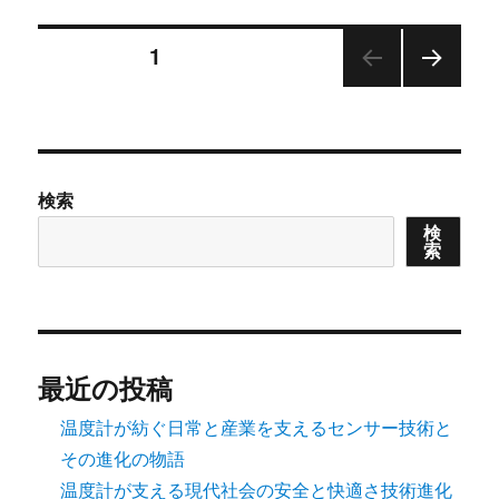
ー
投
固定ページ
1
次の
稿
ペー
ジ
の
検索
ペ
検
索
ー
ジ
送
最近の投稿
り
温度計が紡ぐ日常と産業を支えるセンサー技術と
その進化の物語
温度計が支える現代社会の安全と快適さ技術進化