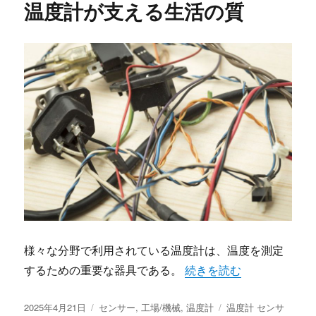
温度計が支える生活の質
様々な分野で利用されている温度計は、温度を測定
“温度計が支える生活の質”
するための重要な器具である。
続きを読む
投
カ
タ
2025年4月21日
センサー
,
工場/機械
,
温度計
温度計 センサ