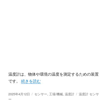
温度計は、物体や環境の温度を測定するための装置
“温度計の進化と役割について考える” の
です。
続きを読む
投
カ
タ
2025年4月12日
センサー
,
工場/機械
,
温度計
温度計 センサ
稿
テ
グ
ー
日:
ゴ
リ