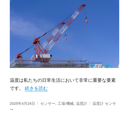
温度は私たちの日常生活において非常に重要な要素
“温度計が支える生活の質向上” の
です。
続きを読む
投
カ
タ
2025年4月24日
センサー
,
工場/機械
,
温度計
温度計 センサ
稿
テ
グ
ー
日:
ゴ
リ
ー