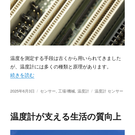
温度を測定する手段は古くから用いられてきました
が、温度計には多くの種類と原理があります。
“温度計の進化と選び方” の
続きを読む
投
カ
タ
2025年6月3日
センサー
,
工場/機械
,
温度計
温度計 センサー
稿
テ
グ
日:
ゴ
リ
温度計が支える生活の質向上
ー