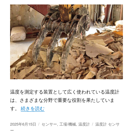
温度を測定する装置として広く使われている温度計
は、さまざまな分野で重要な役割を果たしていま
“温度計による快適生活の実現” の
す。
続きを読む
投
カ
タ
2025年6月15日
センサー
,
工場/機械
,
温度計
温度計 センサ
稿
テ
グ
ー