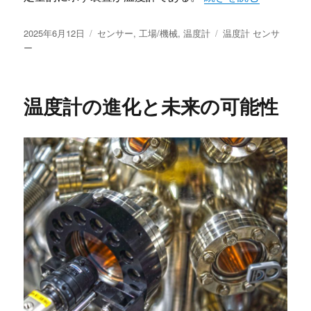
投
カ
タ
2025年6月12日
センサー
,
工場/機械
,
温度計
温度計 センサ
稿
テ
グ
ー
日:
ゴ
リ
ー
温度計の進化と未来の可能性