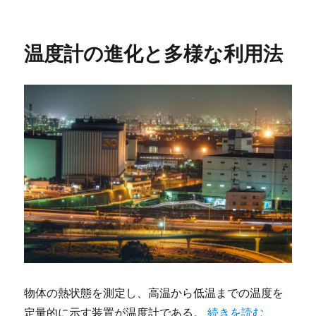
日:
ゴ
リ
ー
温度計の進化と多様な利用法
物体の熱状態を測定し、高温から低温までの温度を
“温度計の進化と多様
定量的に示す装置が温度計である。
続きを読む