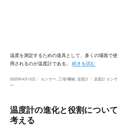
温度を測定するための道具として、多くの場面で使
“温度計と未来の測定技術” 
用されるのが温度計である。
続きを読む
投
カ
タ
2025年4月15日
センサー
,
工場/機械
,
温度計
温度計 センサ
稿
テ
グ
ー
日:
ゴ
リ
ー
温度計の進化と役割について
考える