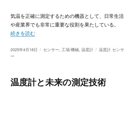
気温を正確に測定するための機器として、日常生活
や産業界でも非常に重要な役割を果たしている。
“温度計が支える快適な生活空間” の
続きを読む
投
カ
タ
2025年4月18日
センサー
,
工場/機械
,
温度計
温度計 センサ
稿
テ
グ
ー
日:
ゴ
リ
ー
温度計と未来の測定技術