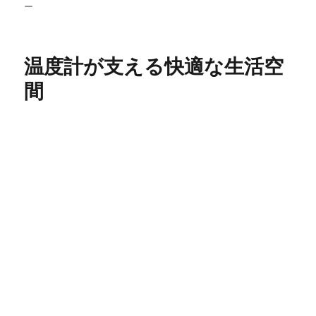
稿
テ
グ
ー
日:
ゴ
リ
ー
温度計が支える快適な生活空
間