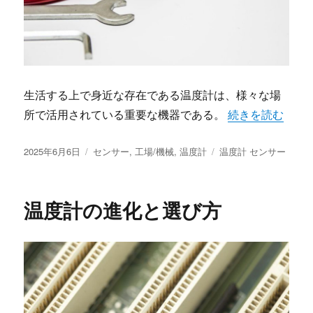
生活する上で身近な存在である温度計は、様々な場
“温度計が支える
所で活用されている重要な機器である。
続きを読む
投
カ
タ
2025年6月6日
センサー
,
工場/機械
,
温度計
温度計 センサー
稿
テ
グ
日:
ゴ
リ
温度計の進化と選び方
ー