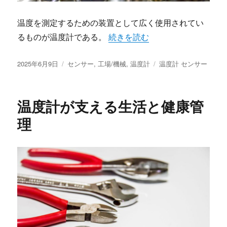
温度を測定するための装置として広く使用されてい
“温度計の進化と未来の可能性” 
るものが温度計である。
続きを読む
投
カ
タ
2025年6月9日
センサー
,
工場/機械
,
温度計
温度計 センサー
稿
テ
グ
日:
ゴ
リ
温度計が支える生活と健康管
ー
理